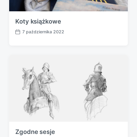
Koty książkowe
7 października 2022
P
o
s
t
d
a
t
e
Zgodne sesje