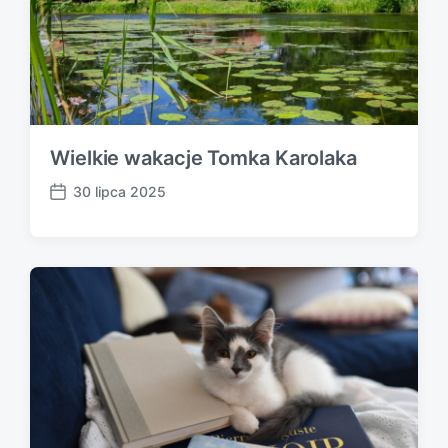
Wielkie wakacje Tomka Karolaka
30 lipca 2025
P
o
s
t
d
a
t
e