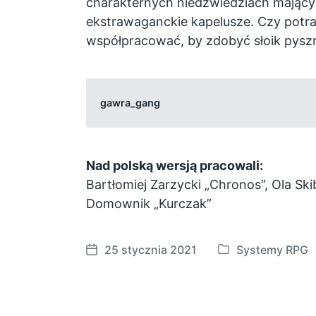
charakternych niedźwiedziach mającyc
ekstrawaganckie kapelusze. Czy potraf
współpracować, by zdobyć słoik pys
gawra_gang
Nad polską wersją pracowali:
Bartłomiej Zarzycki „Chronos”, Ola Sk
Domownik „Kurczak”
25 stycznia 2021
Systemy RPG
P
P
o
o
s
s
t
t