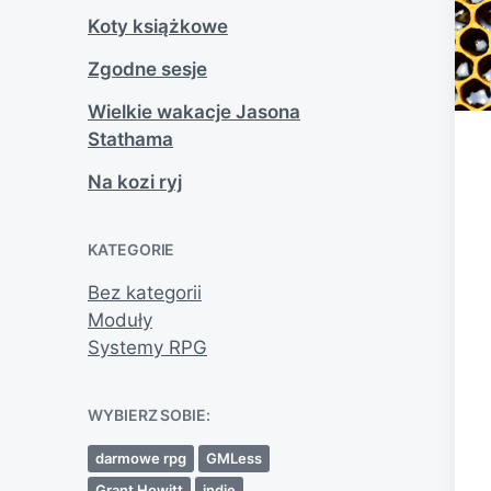
Koty książkowe
Zgodne sesje
Wielkie wakacje Jasona
Stathama
Na kozi ryj
KATEGORIE
Bez kategorii
Moduły
Systemy RPG
WYBIERZ SOBIE:
darmowe rpg
GMLess
Grant Howitt
indie