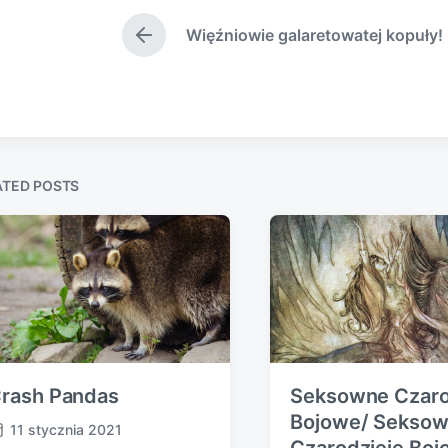
e
d
Więźniowie galaretowatej kopuły!
d
a
P
i
t
r
e
n
e
v
i
o
u
s
ATED POSTS
p
o
s
t
:
rash Pandas
Seksowne Czaro
Bojowe/ Seksow
11 stycznia 2021
Czarodzieje Boj