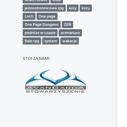
jednostronnicowe rpg
koty
kozy
Loch
One page
One Page Dungeon
OSR
podróże w czasie
scenariusz
Solo rpg
system
wakacje
STOI ZA NAMI: