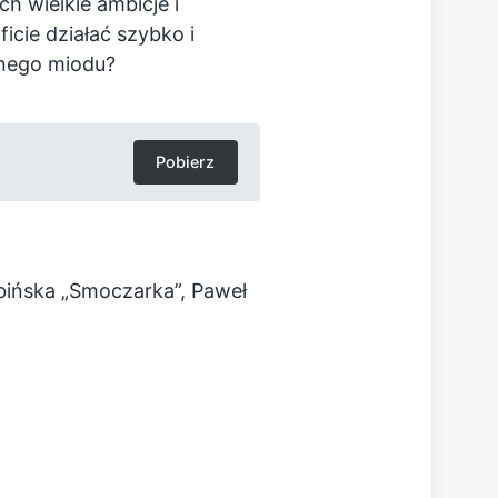
h wielkie ambicje i
icie działać szybko i
znego miodu?
Pobierz
ibińska „Smoczarka”, Paweł