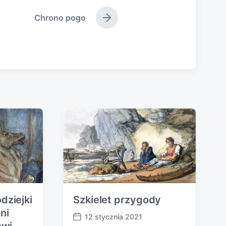
Chrono pogo
N
e
x
t
p
o
s
t
:
dziejki
Szkielet przygody
ni
12 stycznia 2021
P
owi