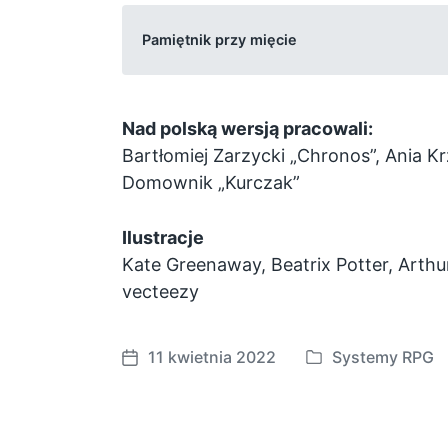
Pamiętnik przy mięcie
Nad polską wersją pracowali:
Bartłomiej Zarzycki „Chronos”, Ania Kr
Domownik „Kurczak”
Ilustracje
Kate Greenaway, Beatrix Potter, Arthu
vecteezy
11 kwietnia 2022
Systemy RPG
P
P
o
o
s
s
t
t