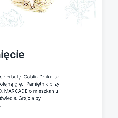
ięcie
e herbatę. Goblin Drukarski
lejną grę. „Pamiętnik przy
 D. MARCADE
o mieszkaniu
wiecie. Grajcie by
.