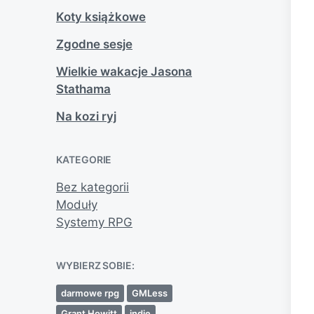
Koty książkowe
Zgodne sesje
Wielkie wakacje Jasona
Stathama
Na kozi ryj
KATEGORIE
Bez kategorii
Moduły
Systemy RPG
WYBIERZ SOBIE:
darmowe rpg
GMLess
Grant Howitt
indie