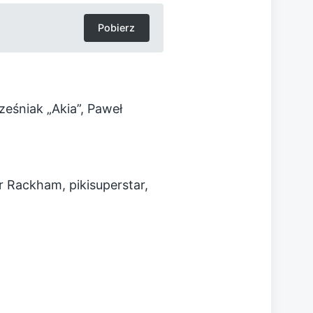
Pobierz
ześniak „Akia”, Paweł
r Rackham, pikisuperstar,