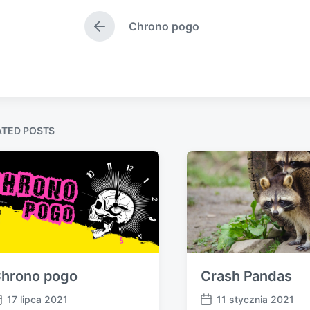
e
d
Chrono pogo
d
a
P
i
t
r
e
n
e
v
i
o
u
s
ATED POSTS
p
o
s
t
:
hrono pogo
Crash Pandas
17 lipca 2021
11 stycznia 2021
P