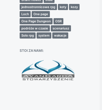
jednostronnicowe rpg
koty
kozy
Loch
One page
One Page Dungeon
OSR
podróże w czasie
scenariusz
Solo rpg
system
wakacje
STOI ZA NAMI: